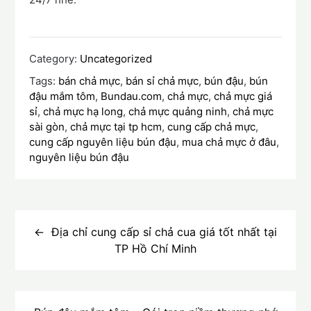
Category:
Uncategorized
Tags:
bán chả mực
,
bán sỉ chả mực
,
bún đậu
,
bún
đậu mắm tôm
,
Bundau.com
,
chả mực
,
chả mực giá
sỉ
,
chả mực hạ long
,
chả mực quảng ninh
,
chả mực
sài gòn
,
chả mực tại tp hcm
,
cung cấp chả mực
,
cung cấp nguyên liệu bún đậu
,
mua chả mực ở đâu
,
nguyên liệu bún đậu
Điều
hướng
Địa chỉ cung cấp sỉ chả cua giá tốt nhất tại
TP Hồ Chí Minh
bài
viết