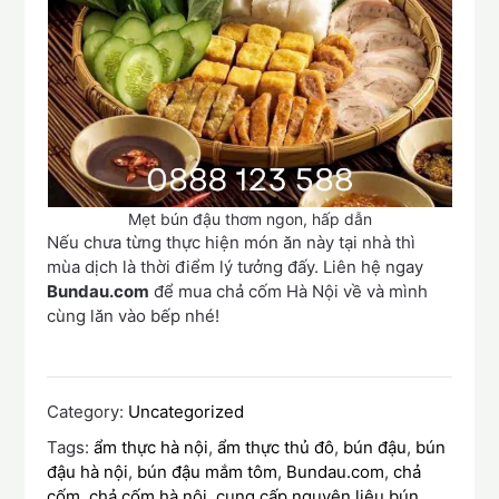
Mẹt bún đậu thơm ngon, hấp dẫn
Nếu chưa từng thực hiện món ăn này tại nhà thì
mùa dịch là thời điểm lý tưởng đấy. Liên hệ ngay
Bundau.com
để mua chả cốm Hà Nội về và mình
cùng lăn vào bếp nhé!
Category:
Uncategorized
Tags:
ẩm thực hà nội
,
ẩm thực thủ đô
,
bún đậu
,
bún
đậu hà nội
,
bún đậu mắm tôm
,
Bundau.com
,
chả
cốm
,
chả cốm hà nội
,
cung cấp nguyên liệu bún