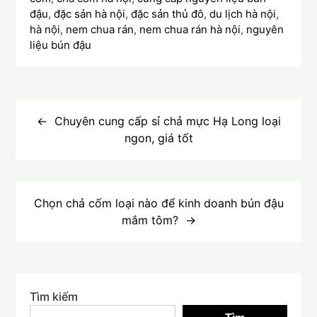
đậu
,
đặc sản hà nội
,
đặc sản thủ đô
,
du lịch hà nội
,
hà nội
,
nem chua rán
,
nem chua rán hà nội
,
nguyên
liệu bún đậu
Điều
hướng
Chuyên cung cấp sỉ chả mực Hạ Long loại
ngon, giá tốt
bài
viết
Chọn chả cốm loại nào để kinh doanh bún đậu
mắm tôm?
Tìm kiếm