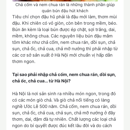
Chả cốm và nem chua rán là những thành phần giúp
quán bún đậu hút khách
Tiêu chí chọn đậu hũ phải là đậu mới làm, thơm mùi
đậu. Khi chiên có vỏ giòn, còn bên trong mềm, béo.
Bún ăn kèm là loại bún được ép chặt, sợi trắng, dai,
mềm, không chua. Các nguyên liệu bún đậu mắm
tôm khác như chả cốm, nem chua rán, dồi sụn, chả
sụn, chả ốc, chả cua, chả mỡ nướng thì phải nhập từ
các cơ sở sản xuất ở Hà Nội mới chuẩn vị hấp dẫn
thơm ngon.
Tại sao phải nhập chả cốm, nem chua rán, dồi sụn,
chả ốc, chả cua… từ Hà Nội?
Hà Nội là nơi sản sinh ra nhiều món ngon, trong đó
có các món giò chả. Và giò chả nổi tiếng có làng
nghề Ước Lễ 500 năm. Chả cốm, nem chua rán, dồi
sụn, chả ốc, chả cua, chả sụn, chả mỡ nướng ở đây
thơm, dai, đậm đà tự nhiên. Chất lượng các loại chả
ngon do bí quyết được đúc kết lâu đời và do cách