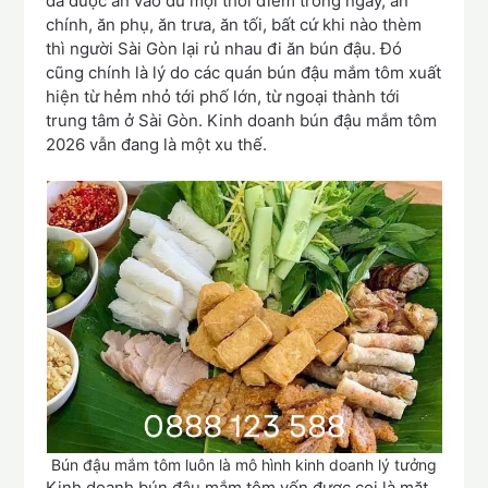
đã được ăn vào đủ mọi thời điểm trong ngày, ăn
chính, ăn phụ, ăn trưa, ăn tối, bất cứ khi nào thèm
thì người Sài Gòn lại rủ nhau đi ăn bún đậu. Đó
cũng chính là lý do các quán bún đậu mắm tôm xuất
hiện từ hẻm nhỏ tới phố lớn, từ ngoại thành tới
trung tâm ở Sài Gòn. Kinh doanh bún đậu mắm tôm
2026 vẫn đang là một xu thế.
Bún đậu mắm tôm luôn là mô hình kinh doanh lý tưởng
Kinh doanh bún đậu mắm tôm vốn được coi là mặt