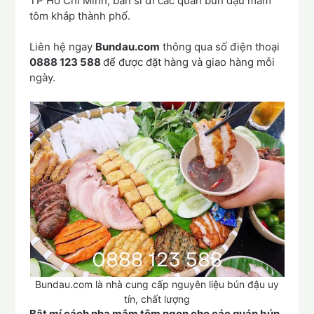
TP Hồ Chí Minh, bán sỉ đi các quán bún đậu mắm
tôm khắp thành phố.
Liên hệ ngay
Bundau.com
thông qua số điện thoại
0888 123 588
để được đặt hàng và giao hàng mỗi
ngày.
Bundau.com là nhà cung cấp nguyên liệu bún đậu uy
tín, chất lượng
Bật mí cách pha mắm tôm ngon cho các quán bún