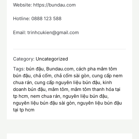
Website: https://bundau.com
Hotline: 0888 123 588
Email: trinhcukien@gmail.com
Category:
Uncategorized
Tags:
bún đậu
,
Bundau.com
,
cách pha mắm tôm
bún đậu
,
chả cốm
,
chả cốm sài gòn
,
cung cấp nem
chua rán
,
cung cấp nguyên liệu bún đậu
,
kinh
doanh bún đậu
,
mắm tôm
,
mắm tôm thanh hóa tại
tp hcm
,
nem chua rán
,
nguyên liệu bún đậu
,
nguyên liệu bún đậu sài gòn
,
nguyên liệu bún đậu
tại tp hcm
Điều