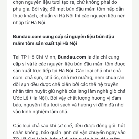
chọn nguyên liệu tươi tạo ra, chứ không phải do
phụ gia. Bởi vậy, để mẹt bún đậu mắm tôm hấp dẫn
thực khách, chuẩn vị Hà Nội thì các nguyên liệu nên
nhập từ Hà Nội.
Bundau.com cung cấp sỉ nguyên liệu bún đậu
mắm tôm sản xuất tại Hà Nội
Tại TP Hồ Chí Minh,
Bundau.com
là địa chỉ cung
cấp sỉ và lẻ các nguyên liệu bún đậu mắm tôm được
sản xuất trực tiếp tại Hà Nội. Các loại chả như chả
cốm, chả sụn, chả ốc, chả mỡ nướng; nem chua rán,
dồi sụn đều được chế biến bởi các thế hệ truyền
nhân tâm huyết giữ nghề của làng làm nghề giò chả
Ước Lễ (Hà Nội). Bởi vậy chất lượng hương vị đảm
bảo, nguyên liệu tươi sạch và hương vị đậm đà nhờ
vào kinh nghiệm làm chả.
Các loại chả sau khi sơ chế, đều được đóng gói, hút
chân không, bảo quản lạnh để vận chuyển ngay vào