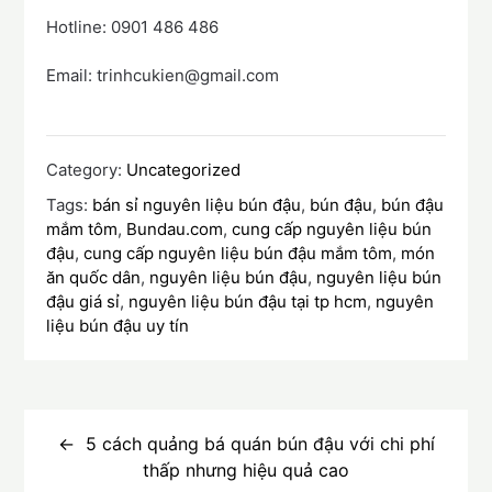
Hotline: 0901 486 486
Email: trinhcukien@gmail.com
Category:
Uncategorized
Tags:
bán sỉ nguyên liệu bún đậu
,
bún đậu
,
bún đậu
mắm tôm
,
Bundau.com
,
cung cấp nguyên liệu bún
đậu
,
cung cấp nguyên liệu bún đậu mắm tôm
,
món
ăn quốc dân
,
nguyên liệu bún đậu
,
nguyên liệu bún
đậu giá sỉ
,
nguyên liệu bún đậu tại tp hcm
,
nguyên
liệu bún đậu uy tín
Điều
hướng
5 cách quảng bá quán bún đậu với chi phí
thấp nhưng hiệu quả cao
bài