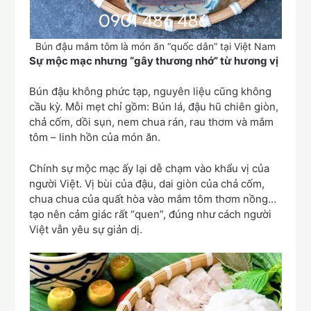
Bún đậu mắm tôm là món ăn “quốc dân” tại Việt Nam
Sự mộc mạc nhưng “gây thương nhớ” từ hương vị
Bún đậu không phức tạp, nguyên liệu cũng không
cầu kỳ. Mỗi mẹt chỉ gồm: Bún lá, đậu hũ chiên giòn,
chả cốm, dồi sụn, nem chua rán, rau thơm và mắm
tôm – linh hồn của món ăn.
Chính sự mộc mạc ấy lại dễ chạm vào khẩu vị của
người Việt. Vị bùi của đậu, dai giòn của chả cốm,
chua chua của quất hòa vào mắm tôm thơm nồng…
tạo nên cảm giác rất “quen”, đúng như cách người
Việt vẫn yêu sự giản dị.