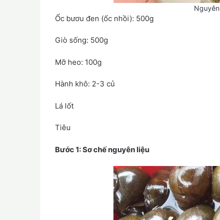
Nguyên 
Ốc bươu đen (ốc nhồi): 500g
Giò sống: 500g
Mỡ heo: 100g
Hành khô: 2-3 củ
Lá lốt
Tiêu
Bước 1: Sơ chế nguyên liệu