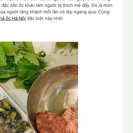
đặc sản ốc khác làm người ta thích mê đấy. Đó là món
 của người lãng khách mỗi lần có dịp ngang qua. Cùng
hả ốc Hà Nội
đặc biệt này nhé!