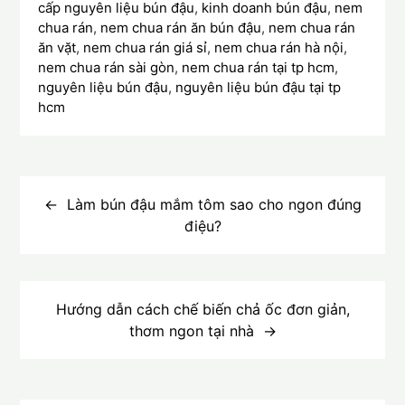
cấp nguyên liệu bún đậu
,
kinh doanh bún đậu
,
nem
chua rán
,
nem chua rán ăn bún đậu
,
nem chua rán
ăn vặt
,
nem chua rán giá sỉ
,
nem chua rán hà nội
,
nem chua rán sài gòn
,
nem chua rán tại tp hcm
,
nguyên liệu bún đậu
,
nguyên liệu bún đậu tại tp
hcm
Điều
hướng
Làm bún đậu mắm tôm sao cho ngon đúng
điệu?
bài
viết
Hướng dẫn cách chế biến chả ốc đơn giản,
thơm ngon tại nhà