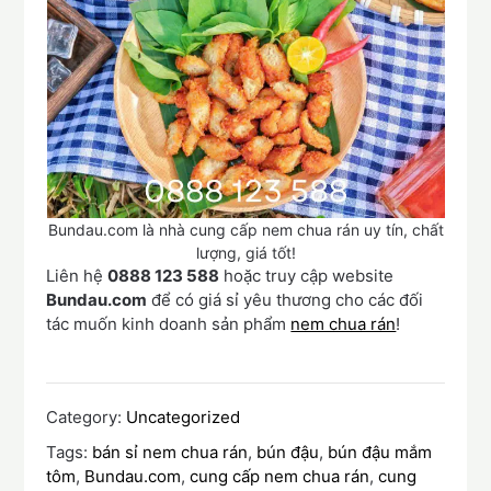
Bundau.com là nhà cung cấp nem chua rán uy tín, chất
lượng, giá tốt!
Liên hệ
0888 123 588
hoặc truy cập website
Bundau.com
để có giá sỉ yêu thương cho các đối
tác muốn kinh doanh sản phẩm
nem chua rán
!
Category:
Uncategorized
Tags:
bán sỉ nem chua rán
,
bún đậu
,
bún đậu mắm
tôm
,
Bundau.com
,
cung cấp nem chua rán
,
cung