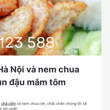
Hà Nội và nem chua
bún đậu mắm tôm
t
chả cốm
và nem chua rán, chắc chắn chúng tôi sẽ
 tốt nhất!