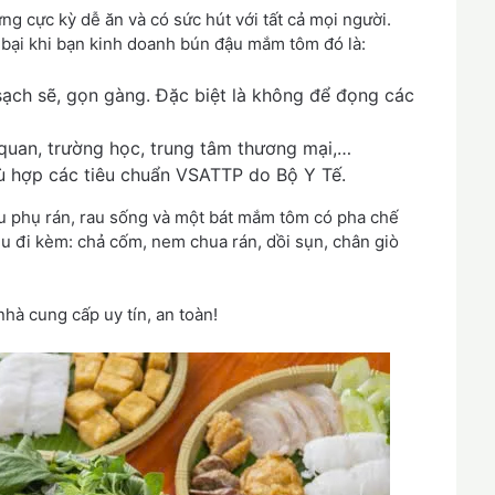
 cực kỳ dễ ăn và có sức hút với tất cả mọi người.
bại khi bạn kinh doanh bún đậu mắm tôm đó là:
ạch sẽ, gọn gàng. Đặc biệt là không để đọng các
 quan, trường học, trung tâm thương mại,…
hù hợp các tiêu chuẩn VSATTP do Bộ Y Tế.
u phụ rán, rau sống và một bát mắm tôm có pha chế
u đi kèm: chả cốm, nem chua rán, dồi sụn, chân giò
à cung cấp uy tín, an toàn!