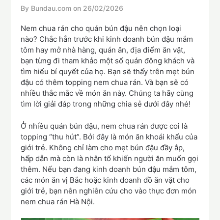
By Bundau.com on
26/02/2026
Nem chua rán cho quán bún đậu nên chọn loại
nào? Chắc hẳn trước khi kinh doanh bún đậu mắm
tôm hay mở nhà hàng, quán ăn, địa điểm ăn vặt,
bạn từng đi tham khảo một số quán đông khách và
tìm hiểu bí quyết của họ. Bạn sẽ thấy trên mẹt bún
đậu có thêm topping nem chua rán. Và bạn sẽ có
nhiều thắc mắc về món ăn này. Chúng ta hãy cùng
tìm lời giải đáp trong những chia sẻ dưới đây nhé!
Ở nhiều quán bún đậu, nem chua rán được coi là
topping “thu hút”. Bởi đây là món ăn khoái khẩu của
giới trẻ. Không chỉ làm cho mẹt bún đậu đầy ắp,
hấp dẫn mà còn là nhân tố khiến người ăn muốn gọi
thêm. Nếu bạn đang kinh doanh bún đậu mắm tôm,
các món ăn vị Bắc hoặc kinh doanh đồ ăn vặt cho
giới trẻ, bạn nên nghiên cứu cho vào thực đơn món
nem chua rán Hà Nội.