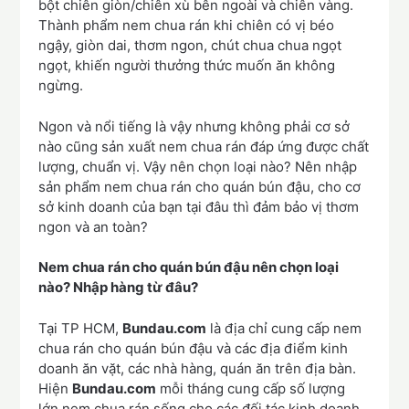
bột chiên giòn/chiên xù bên ngoài và chiên vàng.
Thành phẩm nem chua rán khi chiên có vị béo
ngậy, giòn dai, thơm ngon, chút chua chua ngọt
ngọt, khiến người thưởng thức muốn ăn không
ngừng.
Ngon và nổi tiếng là vậy nhưng không phải cơ sở
nào cũng sản xuất nem chua rán đáp ứng được chất
lượng, chuẩn vị. Vậy nên chọn loại nào? Nên nhập
sản phẩm nem chua rán cho quán bún đậu, cho cơ
sở kinh doanh của bạn tại đâu thì đảm bảo vị thơm
ngon và an toàn?
Nem chua rán cho quán bún đậu nên chọn loại
nào? Nhập hàng từ đâu?
Tại TP HCM,
Bundau.com
là địa chỉ cung cấp nem
chua rán cho quán bún đậu và các địa điểm kinh
doanh ăn vặt, các nhà hàng, quán ăn trên địa bàn.
Hiện
Bundau.com
mỗi tháng cung cấp số lượng
lớn nem chua rán sống cho các đối tác kinh doanh