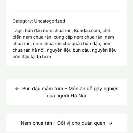
Category:
Uncategorized
Tags:
bún đậu nem chua rán
,
Bundau.com
,
chế
biến nem chua rán
,
cung cấp nem chua rán
,
nem
chua rán
,
nem chua rán cho quán bún đậu
,
nem
chua rán hà nội
,
nguyên liệu bún đậu
,
nguyên liệu
bún đậu tại tp hcm
Điều
hướng
Bún đậu mắm tôm – Món ăn dễ gây nghiện
của người Hà Nội
bài
viết
Nem chua rán – Đổi vị cho quán quen