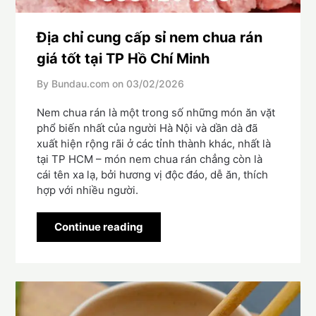
Địa chỉ cung cấp sỉ nem chua rán
giá tốt tại TP Hồ Chí Minh
By Bundau.com on
03/02/2026
Nem chua rán là một trong số những món ăn vặt
phổ biến nhất của người Hà Nội và dần dà đã
xuất hiện rộng rãi ở các tỉnh thành khác, nhất là
tại TP HCM – món nem chua rán chẳng còn là
cái tên xa lạ, bởi hương vị độc đáo, dễ ăn, thích
hợp với nhiều người.
Continue reading