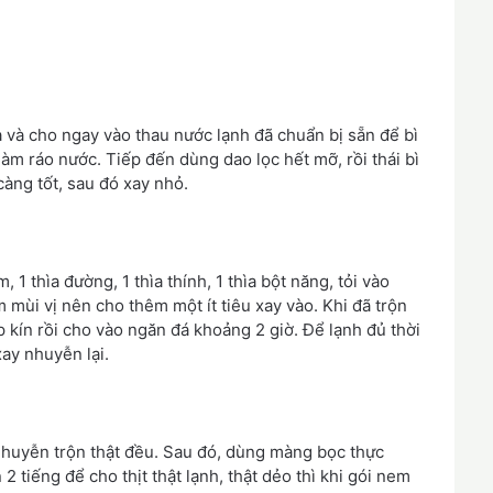
ra và cho ngay vào thau nước lạnh đã chuẩn bị sẵn để bì
 làm ráo nước. Tiếp đến dùng dao lọc hết mỡ, rồi thái bì
àng tốt, sau đó xay nhỏ.
1 thìa đường, 1 thìa thính, 1 thìa bột năng, tỏi vào
 mùi vị nên cho thêm một ít tiêu xay vào. Khi đã trộn
 kín rồi cho vào ngăn đá khoảng 2 giờ. Để lạnh đủ thời
ay nhuyễn lại.
nhuyễn trộn thật đều. Sau đó, dùng màng bọc thực
 tiếng để cho thịt thật lạnh, thật dẻo thì khi gói nem