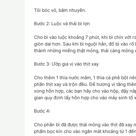
Tỏi bóc vỏ, băm nhuyễn.
Bước 2: Luộc và thái bì lợn
Cho bì vào luộc khoảng 7 phút, khi bì chín vớt 
giòn dai hơn. Sau khi bì nguội hẳn, đổ bì vào rổ
thành những miếng thật mỏng, thái càng mỏng c
Bước 3: Ướp gia vị vào thịt xay
Cho thêm 1 thìa nước mắm, 1 thìa cà phê bột nêm, 
phần thịt xay và trộn đều. Để hương vị tăng thêm
xong hỗn hợp, các bạn hãy cho vào hộp, đậy nắp
gian quy định lấy hỗn hợp cho vào máy sinh tố x
Bước 4:
Cho phần bì đã được thái mỏng vào thịt đã xay 
phẩm bọc kín cho vào ngắn mát khoảng từ 1 đến 2