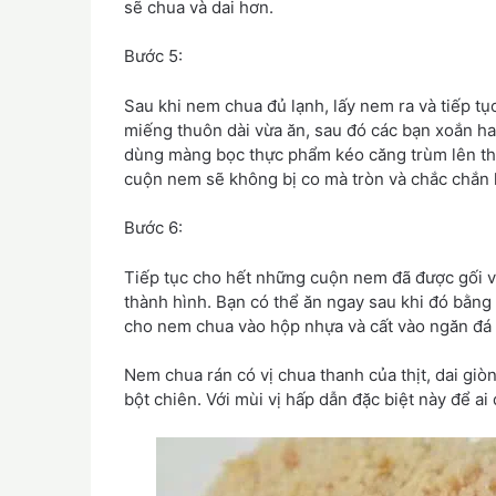
sẽ chua và dai hơn.
Bước 5:
Sau khi nem chua đủ lạnh, lấy nem ra và tiếp 
miếng thuôn dài vừa ăn, sau đó các bạn xoắn ha
dùng màng bọc thực phẩm kéo căng trùm lên thớt
cuộn nem sẽ không bị co mà tròn và chắc chắn 
Bước 6:
Tiếp tục cho hết những cuộn nem đã được gối v
thành hình. Bạn có thể ăn ngay sau khi đó bằng
cho nem chua vào hộp nhựa và cất vào ngăn đá 
Nem chua rán có vị chua thanh của thịt, dai giòn
bột chiên. Với mùi vị hấp dẫn đặc biệt này để a