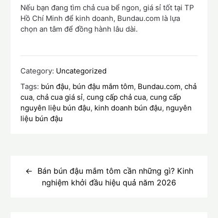
Nếu bạn đang tìm chả cua bể ngon, giá sỉ tốt tại TP
Hồ Chí Minh để kinh doanh, Bundau.com là lựa
chọn an tâm để đồng hành lâu dài.
Category:
Uncategorized
Tags:
bún đậu
,
bún đậu mắm tôm
,
Bundau.com
,
chả
cua
,
chả cua giá sỉ
,
cung cấp chả cua
,
cung cấp
nguyên liệu bún đậu
,
kinh doanh bún đậu
,
nguyên
liệu bún đậu
Điều
hướng
Bán bún đậu mắm tôm cần những gì? Kinh
nghiệm khởi đầu hiệu quả năm 2026
bài
viết