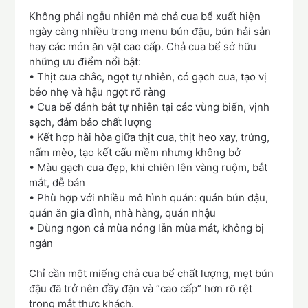
Không phải ngẫu nhiên mà chả cua bể xuất hiện
ngày càng nhiều trong menu bún đậu, bún hải sản
hay các món ăn vặt cao cấp. Chả cua bể sở hữu
những ưu điểm nổi bật:
• Thịt cua chắc, ngọt tự nhiên, có gạch cua, tạo vị
béo nhẹ và hậu ngọt rõ ràng
• Cua bể đánh bắt tự nhiên tại các vùng biển, vịnh
sạch, đảm bảo chất lượng
• Kết hợp hài hòa giữa thịt cua, thịt heo xay, trứng,
nấm mèo, tạo kết cấu mềm nhưng không bở
• Màu gạch cua đẹp, khi chiên lên vàng ruộm, bắt
mắt, dễ bán
• Phù hợp với nhiều mô hình quán: quán bún đậu,
quán ăn gia đình, nhà hàng, quán nhậu
• Dùng ngon cả mùa nóng lẫn mùa mát, không bị
ngán
Chỉ cần một miếng chả cua bể chất lượng, mẹt bún
đậu đã trở nên đầy đặn và “cao cấp” hơn rõ rệt
trong mắt thực khách.