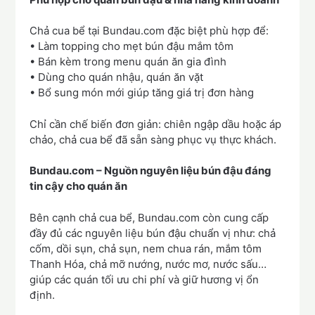
Chả cua bể tại Bundau.com đặc biệt phù hợp để:
• Làm topping cho mẹt bún đậu mắm tôm
• Bán kèm trong menu quán ăn gia đình
• Dùng cho quán nhậu, quán ăn vặt
• Bổ sung món mới giúp tăng giá trị đơn hàng
Chỉ cần chế biến đơn giản: chiên ngập dầu hoặc áp
chảo, chả cua bể đã sẵn sàng phục vụ thực khách.
Bundau.com – Nguồn nguyên liệu bún đậu đáng
tin cậy cho quán ăn
Bên cạnh chả cua bể, Bundau.com còn cung cấp
đầy đủ các nguyên liệu bún đậu chuẩn vị như: chả
cốm, dồi sụn, chả sụn, nem chua rán, mắm tôm
Thanh Hóa, chả mỡ nướng, nước mơ, nước sấu…
giúp các quán tối ưu chi phí và giữ hương vị ổn
định.