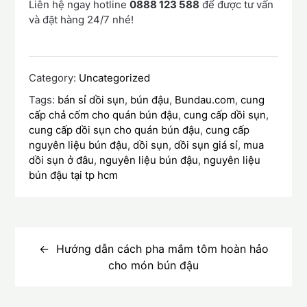
Liên hệ ngay hotline
0888 123 588
để được tư vấn
và đặt hàng 24/7 nhé!
Category:
Uncategorized
Tags:
bán sỉ dồi sụn
,
bún đậu
,
Bundau.com
,
cung
cấp chả cốm cho quán bún đậu
,
cung cấp dồi sụn
,
cung cấp dồi sụn cho quán bún đậu
,
cung cấp
nguyên liệu bún đậu
,
dồi sụn
,
dồi sụn giá sỉ
,
mua
dồi sụn ở đâu
,
nguyên liệu bún đậu
,
nguyên liệu
bún đậu tại tp hcm
Điều
hướng
Hướng dẫn cách pha mắm tôm hoàn hảo
cho món bún đậu
bài
viết