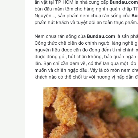
ăn vặt tại TP HCM là nhà cung cấp
Bundau.com
bún đậu mắm tôm cho hàng nghìn quán khắp TP 
Nguyên…, sản phẩm nem chua rán sống của
Bu
phẩm hút khách và tuyệt đối an toàn thực phẩm.
Nem chua rán sống của
Bundau.com
là sản phẩ
Công thức chế biến do chính người làng nghề giò
nguyên liệu được cân đo đong đếm tỉ mỉ chính 
được đóng gói, hút chân không, bảo quản ngăn đô
lăn. Bạn chỉ cần đem về, có thể lăn qua một lớp
muốn và chiên ngập dầu. Vậy là có món nem chu
khách nào có thể chối từ với hương vị hấp dẫn 