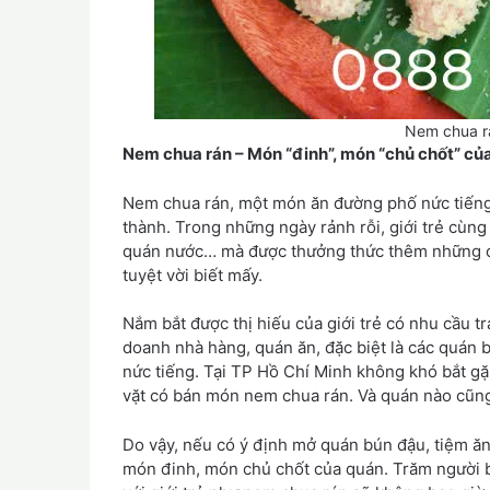
Nem chua rá
Nem chua rán – Món “đinh”, món “chủ chốt” củ
Nem chua rán, một món ăn đường phố nức tiếng 
thành. Trong những ngày rảnh rỗi, giới trẻ cùng 
quán nước… mà được thưởng thức thêm những ch
tuyệt vời biết mấy.
Nắm bắt được thị hiếu của giới trẻ có nhu cầu t
doanh nhà hàng, quán ăn, đặc biệt là các quán
nức tiếng. Tại TP Hồ Chí Minh không khó bắt 
vặt có bán món nem chua rán. Và quán nào cũn
Do vậy, nếu có ý định mở quán bún đậu, tiệm ăn
món đinh, món chủ chốt của quán. Trăm người b