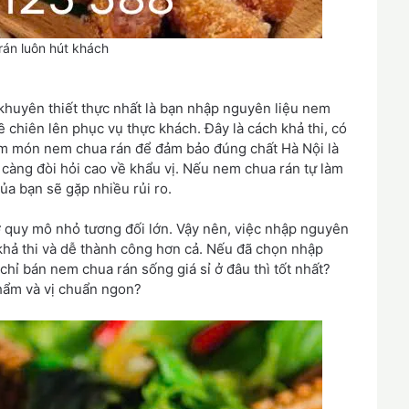
án luôn hút khách
khuyên thiết thực nhất là bạn nhập nguyên liệu nem
về chiên lên phục vụ thực khách. Đây là cách khả thi, có
làm món nem chua rán để đảm bảo đúng chất Hà Nội là
càng đòi hỏi cao về khẩu vị. Nếu nem chua rán tự làm
ủa bạn sẽ gặp nhiều rủi ro.
ở quy mô nhỏ tương đối lớn. Vậy nên, việc nhập nguyên
 khả thi và dễ thành công hơn cả. Nếu đã chọn nhập
chỉ bán nem chua rán sống giá sỉ ở đâu thì tốt nhất?
hẩm và vị chuẩn ngon?