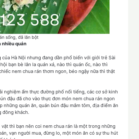
n sống, đã lăn bột
a nhiều quán
của Hà Nội nhưng đang dần phổ biến với giới trẻ Sài
hội bạn bè lân la quán xá, nào thì quán ốc, nào thì
iếc nem chua rán thơm ngon, béo ngậy nữa thì thật
rải nghiệm ẩm thực đường phố nổi tiếng, các cơ sở kinh
 bún đậu đã cho vào thực đơn món nem chua rán ngon
gặp những quán ăn, quán bún đậu mắm tôm, địa điểm ăn
g đông khách.
 vặt thì bạn nên coi nem chua rán là một trong những
án, vạn người mua, đừng lo, một món ăn có sự thu hút