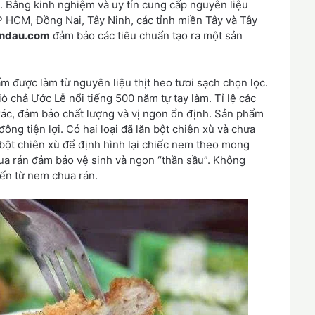
. Bằng kinh nghiệm và uy tín cung cấp nguyên liệu
HCM, Đồng Nai, Tây Ninh, các tỉnh miền Tây và Tây
ndau.com
đảm bảo các tiêu chuẩn tạo ra một sản
m được làm từ nguyên liệu thịt heo tươi sạch chọn lọc.
 chả Ước Lễ nổi tiếng 500 năm tự tay làm. Tỉ lệ các
xác, đảm bảo chất lượng và vị ngon ổn định. Sản phẩm
ng tiện lợi. Có hai loại đã lăn bột chiên xù và chưa
 bột chiên xù để định hình lại chiếc nem theo mong
a rán đảm bảo vệ sinh và ngon “thần sầu”. Không
đến từ nem chua rán.