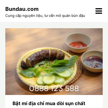
Skip
Bundau.com
to
content
Cung cấp nguyên liệu, tư vấn mở quán bún đậu
Bật mí địa chỉ mua dồi sụn chất