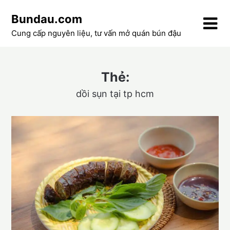
Skip
Bundau.com
to
content
Cung cấp nguyên liệu, tư vấn mở quán bún đậu
Thẻ:
dồi sụn tại tp hcm