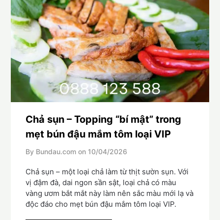
Chả sụn – Topping “bí mật” trong
mẹt bún đậu mắm tôm loại VIP
By Bundau.com on
10/04/2026
Chả sụn – một loại chả làm từ thịt sườn sụn. Với
vị đậm đà, dai ngon sần sật, loại chả có màu
vàng ươm bắt mắt này làm nên sắc màu mới lạ và
độc đáo cho mẹt bún đậu mắm tôm loại VIP.