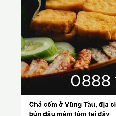
Chả cốm ở Vũng Tàu, địa c
bún đậu mắm tôm tại đây