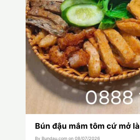
Bún đậu mắm tôm cứ mở là 
By Bundau.com on
08/07/2026