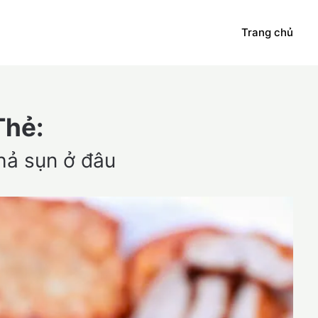
Trang chủ
Thẻ:
hả sụn ở đâu