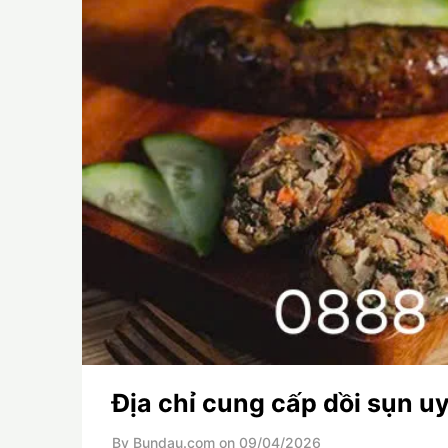
Địa chỉ cung cấp dồi sụn uy
By Bundau.com on
09/04/2026