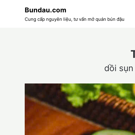
Skip
Bundau.com
to
content
Cung cấp nguyên liệu, tư vấn mở quán bún đậu
dồi sụn