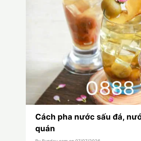
Cách pha nước sấu đá, nư
quán
By Bundau.com on
07/07/2026