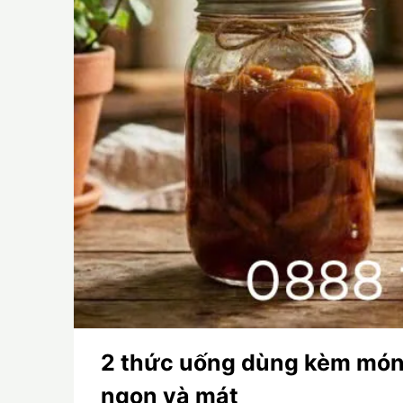
2 thức uống dùng kèm mó
ngon và mát