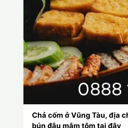
Chả cốm ở Vũng Tàu, địa c
bún đậu mắm tôm tại đây